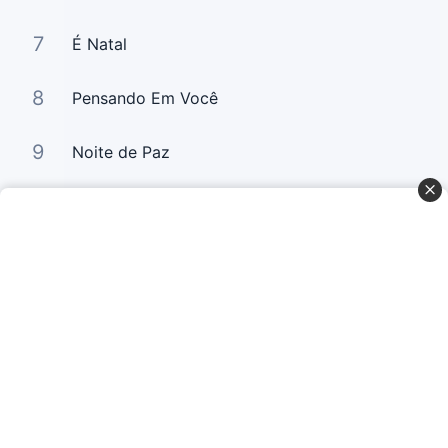
7
É Natal
8
Pensando Em Você
9
Noite de Paz
10
Soldado De Cristo/ Vem Com Josué
Curta Nossas Redes Sociais