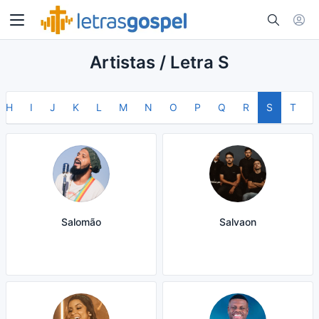
Artistas / Letra S
H
I
J
K
L
M
N
O
P
Q
R
S
T
Salomão
Salvaon