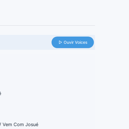
Ouvir Voices
ê
o/ Vem Com Josué