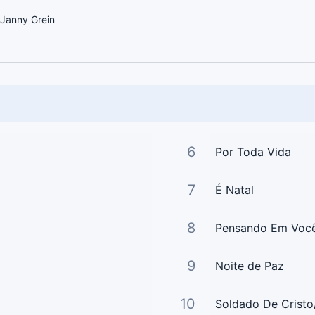
 Janny Grein
6
Por Toda Vida
7
É Natal
8
Pensando Em Voc
9
Noite de Paz
10
Soldado De Crist