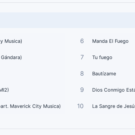
6
ty Musica)
Manda El Fuego
7
a Gándara)
Tu fuego
8
Bautízame
9
MI2)
Dios Conmigo Est
10
art. Maverick City Musica)
La Sangre de Jesú