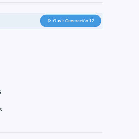
Ouvir Generación 12
á
s