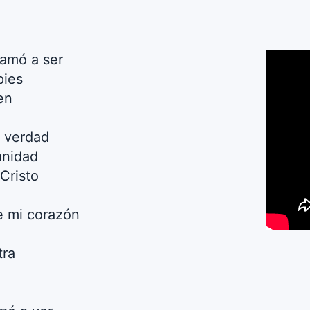
lamó a ser
pies
en
a verdad
anidad
Cristo
de mi corazón
tra