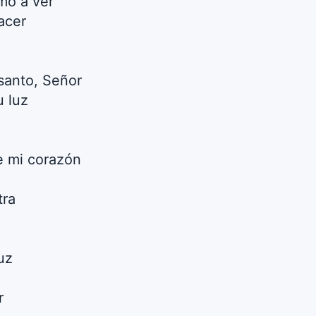
mó a ver
acer
santo, Señor
 luz
de mi corazón
tra
uz
r