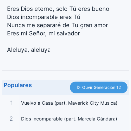
Eres Dios eterno, solo Tú eres bueno
Dios incomparable eres Tú
Nunca me separaré de Tu gran amor
Eres mi Señor, mi salvador
Aleluya, aleluya
Populares
Ouvir Generación 12
1
Vuelvo a Casa (part. Maverick City Musica)
2
Dios Incomparable (part. Marcela Gándara)