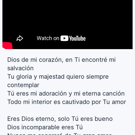
Dios de mi corazón, en Ti encontré mi
salvación
Tu gloria y majestad quiero siempre
contemplar
Tú eres mi adoración y mi eterna canción
Todo mi interior es cautivado por Tu amor
Eres Dios eterno, solo Tú eres bueno
Dios incomparable eres Tú