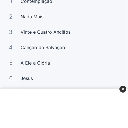
1
Contemplação
2
Nada Mais
3
Vinte e Quatro Anciãos
4
Canção da Salvação
5
A Ele a Glória
6
Jesus
7
Ezequiel 37