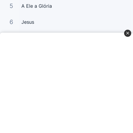
5
A Ele a Glória
6
Jesus
7
Ezequiel 37
Curta Nossas Redes Sociais
Baixe o App