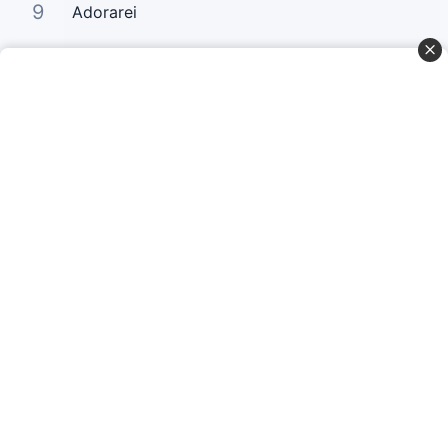
9
Adorarei
10
Há um Só
Curta Nossas Redes Sociais
Baixe o App
© Copyright 2022-2026 Letrasgospel.net
Todos os Direitos Reservados