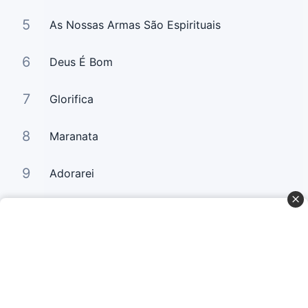
5
As Nossas Armas São Espirituais
6
Deus É Bom
7
Glorifica
8
Maranata
9
Adorarei
10
Há um Só