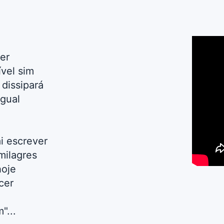
er
vel sim
dissipará
igual
i escrever
milagres
hoje
cer
"...