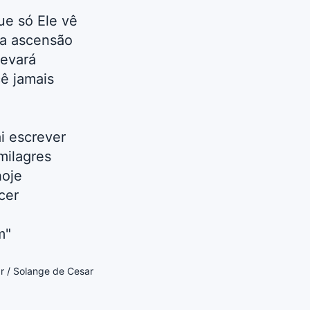
ue só Ele vê
ua ascensão
levará
ê jamais
i escrever
milagres
hoje
cer
m"
r / Solange de Cesar