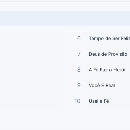
6
Tempo de Ser Feli
7
Deus de Provisão
8
A Fé Faz o Herói
9
Você É Real
10
Usei a Fé