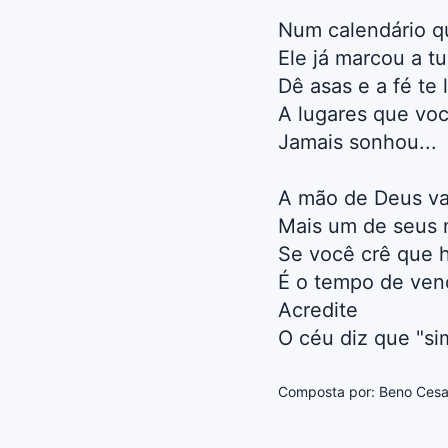
Num calendário q
Ele já marcou a t
Dê asas e a fé te 
A lugares que voc
Jamais sonhou...
A mão de Deus va
Mais um de seus 
Se você crê que 
É o tempo de ven
Acredite
O céu diz que "si
Composta por: Beno Cesa