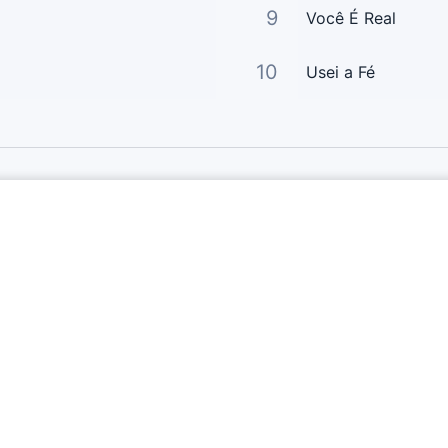
9
Você É Real
10
Usei a Fé
Links Principais
Página Principal
Enviar Letra
Letras A-Z
Perguntas Frequentes
Fale Conosco
Sobre Nós