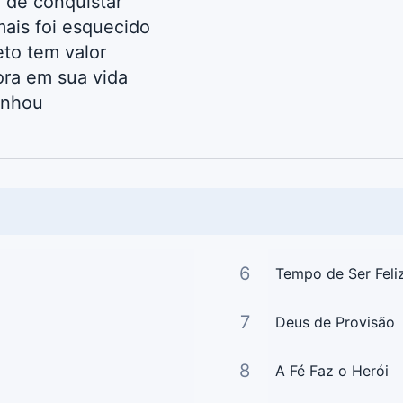
 de conquistar
ais foi esquecido
eto tem valor
ora em sua vida
onhou
6
Tempo de Ser Feli
7
Deus de Provisão
8
A Fé Faz o Herói