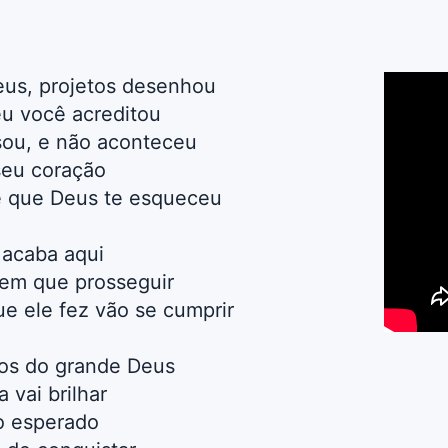
eus, projetos desenhou
u você acreditou
ou, e não aconteceu
seu coração
e que Deus te esqueceu
o acaba aqui
tem que prosseguir
e ele fez vão se cumprir
os do grande Deus
 vai brilhar
o esperado