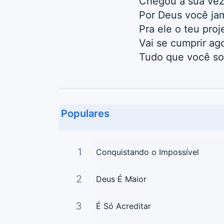
Chegou a sua vez
Por Deus você jam
Pra ele o teu proj
Vai se cumprir ag
Tudo que você s
Populares
1
Conquistando o Impossível
2
Deus É Maior
3
É Só Acreditar