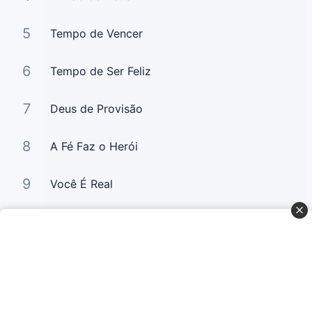
5
Tempo de Vencer
6
Tempo de Ser Feliz
7
Deus de Provisão
8
A Fé Faz o Herói
9
Você É Real
10
Usei a Fé