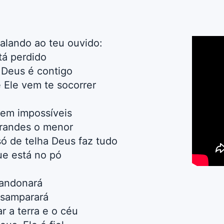
alando ao teu ouvido:
tá perdido
 Deus é contigo
 Ele vem te socorrer
a em impossíveis
grandes o menor
ó de telha Deus faz tudo
ue está no pó
bandonará
esamparará
r a terra e o céu