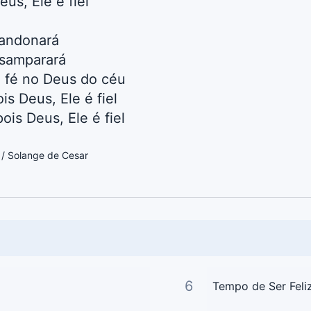
us, Ele é fiel
bandonará
esamparará
a fé no Deus do céu
s Deus, Ele é fiel
ois Deus, Ele é fiel
/ Solange de Cesar
6
Tempo de Ser Feli