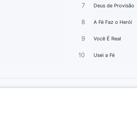
7
Deus de Provisão
8
A Fé Faz o Herói
9
Você É Real
10
Usei a Fé
Links Principais