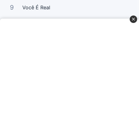
9
Você É Real
10
Usei a Fé
Curta Nossas Redes Sociais
Baixe o App
© Copyright 2022-2026 Letrasgospel.net