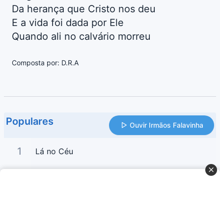
Da herança que Cristo nos deu
E a vida foi dada por Ele
Quando ali no calvário morreu
Composta por: D.R.A
Populares
Ouvir Irmãos Falavinha
1
Lá no Céu
2
Jesus no Calvário