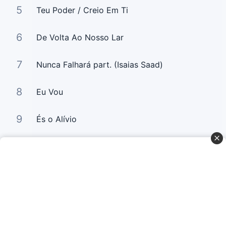
5
Teu Poder / Creio Em Ti
6
De Volta Ao Nosso Lar
7
Nunca Falhará part. (Isaias Saad)
8
Eu Vou
9
És o Alívio
10
Saudai o Rei Jesus