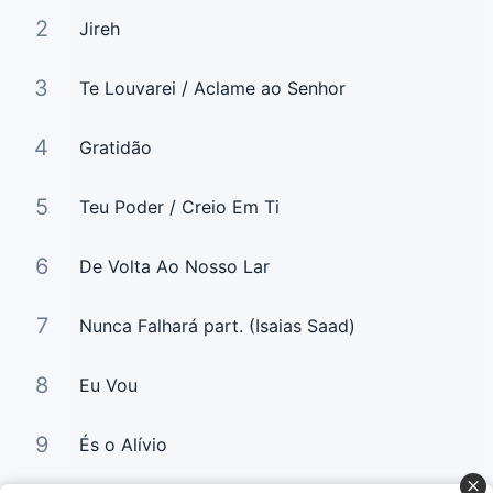
2
Jireh
3
Te Louvarei / Aclame ao Senhor
4
Gratidão
5
Teu Poder / Creio Em Ti
6
De Volta Ao Nosso Lar
7
Nunca Falhará part. (Isaias Saad)
8
Eu Vou
9
És o Alívio