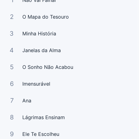
1
Não Vai Falhar
2
O Mapa do Tesouro
3
Minha História
4
Janelas da Alma
5
O Sonho Não Acabou
6
Imensurável
7
Ana
8
Lágrimas Ensinam
9
Ele Te Escolheu