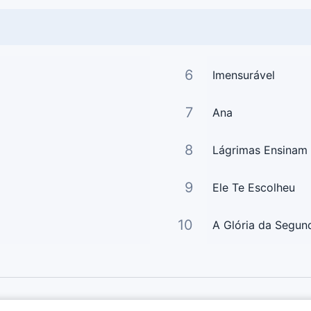
6
Imensurável
7
Ana
8
Lágrimas Ensinam
9
Ele Te Escolheu
10
A Glória da Segun