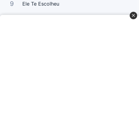
9
Ele Te Escolheu
10
A Glória da Segunda Casa
Curta Nossas Redes Sociais
Baixe o App
© Copyright 2022-2026 Letrasgospel.net
Todos os Direitos Reservados