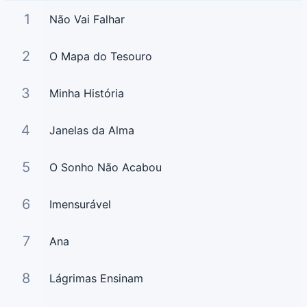
1
Não Vai Falhar
2
O Mapa do Tesouro
3
Minha História
4
Janelas da Alma
5
O Sonho Não Acabou
6
Imensurável
7
Ana
8
Lágrimas Ensinam