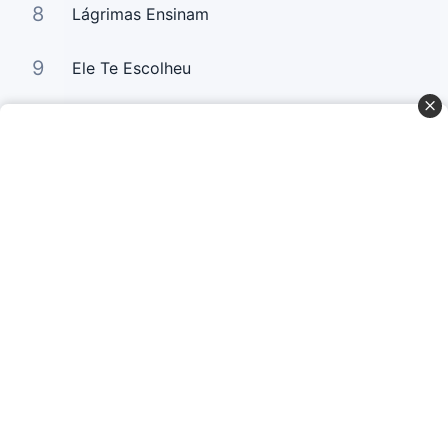
8
Lágrimas Ensinam
9
Ele Te Escolheu
10
A Glória da Segunda Casa
Curta Nossas Redes Sociais
Baixe o App