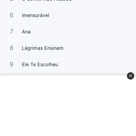
6
Imensurável
7
Ana
8
Lágrimas Ensinam
9
Ele Te Escolheu
10
A Glória da Segunda Casa