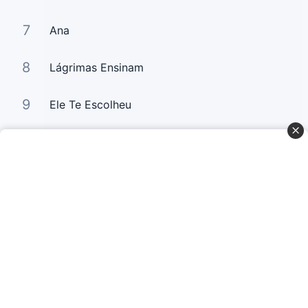
7
Ana
8
Lágrimas Ensinam
9
Ele Te Escolheu
10
A Glória da Segunda Casa
Curta Nossas Redes Sociais