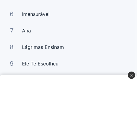
6
Imensurável
7
Ana
8
Lágrimas Ensinam
9
Ele Te Escolheu
10
A Glória da Segunda Casa