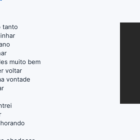
o tanto
inhar
mano
nar
des muito bem
r voltar
ma vontade
ar
trei
r
chorando