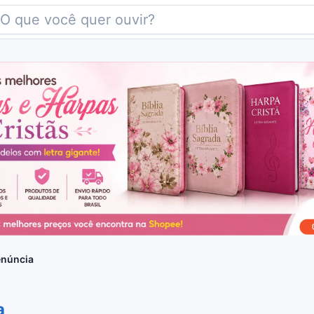
enúncia
a