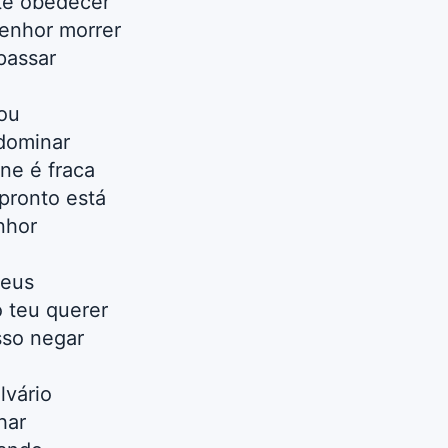
te obedecer
senhor morrer
passar
ou
dominar
ne é fraca
pronto está
nhor
Deus
 teu querer
sso negar
lvário
har