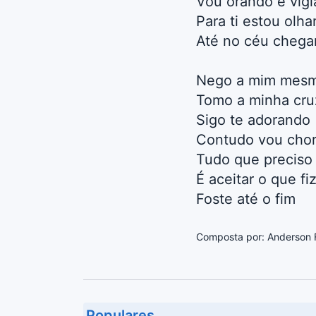
Vou orando e vig
Para ti estou olh
Até no céu chega
Nego a mim mes
Tomo a minha cru
Sigo te adorando
Contudo vou cho
Tudo que preciso 
É aceitar o que f
Foste até o fim
Composta por: Anderson F
Populares