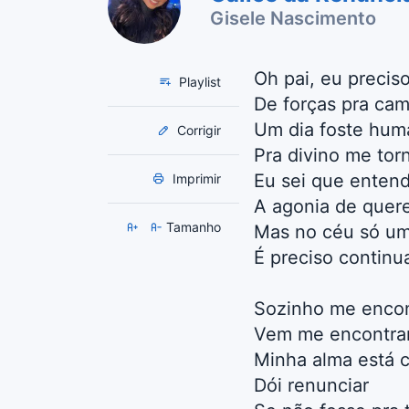
Gisele Nascimento
Oh pai, eu precis
Playlist
De forças pra cam
Um dia foste hu
Corrigir
Pra divino me tor
Eu sei que enten
Imprimir
A agonia de quere
Tamanho
Mas no céu só u
É preciso continu
Sozinho me encon
Vem me encontra
Minha alma está 
Dói renunciar