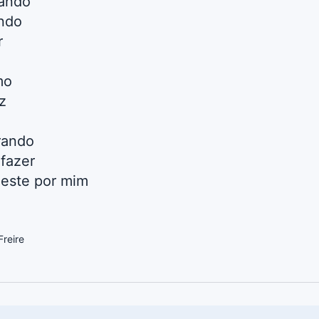
iando
ando
r
mo
z
rando
fazer
izeste por mim
reire