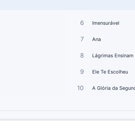
6
Imensurável
7
Ana
8
Lágrimas Ensinam
9
Ele Te Escolheu
10
A Glória da Segun