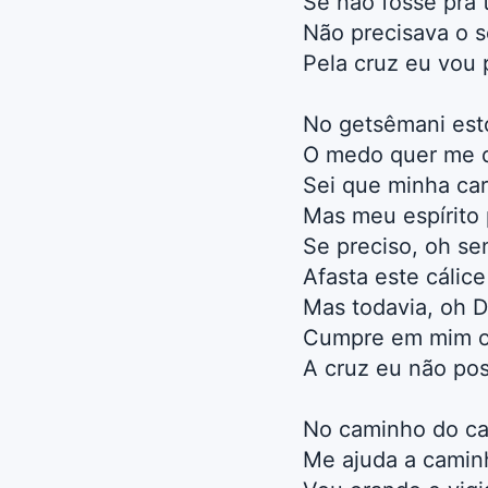
Se não fosse pra 
Não precisava o 
Pela cruz eu vou 
No getsêmani est
O medo quer me 
Sei que minha car
Mas meu espírito 
Se preciso, oh se
Afasta este cálice
Mas todavia, oh 
Cumpre em mim o
A cruz eu não po
No caminho do ca
Me ajuda a camin