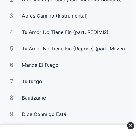
3
Abres Camino (Instrumental)
4
Tu Amor No Tiene Fin (part. REDIMI2)
5
Tu Amor No Tiene Fin (Reprise) (part. Maverick City Musica)
6
Manda El Fuego
7
Tu fuego
8
Bautízame
9
Dios Conmigo Está
10
La Sangre de Jesús