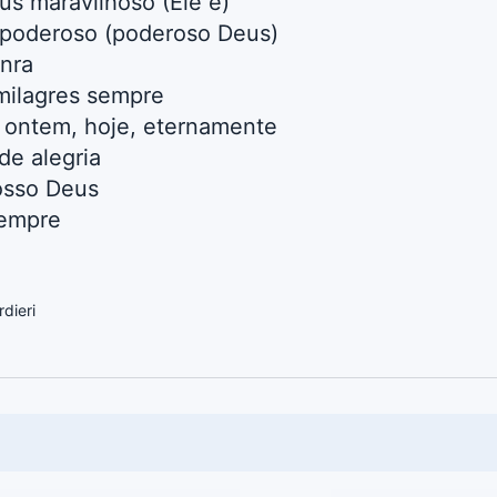
us maravilhoso (Ele é)
poderoso (poderoso Deus)
nra
milagres sempre
 ontem, hoje, eternamente
de alegria
osso Deus
sempre
dieri