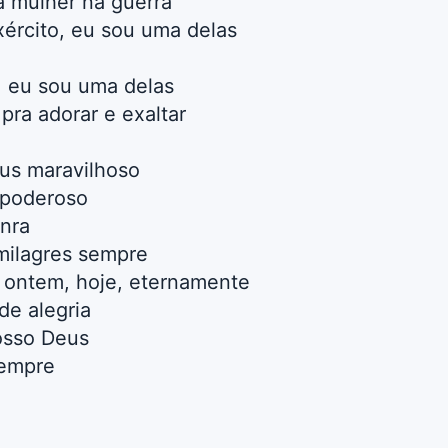
a mulher na guerra
ército, eu sou uma delas
, eu sou uma delas
pra adorar e exaltar
us maravilhoso
 poderoso
nra
milagres sempre
 ontem, hoje, eternamente
de alegria
osso Deus
sempre