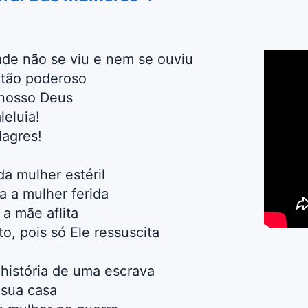
ade não se viu e nem se ouviu
 tão poderoso
 nosso Deus
leluia!
lagres!
da mulher estéril
ra a mulher ferida
 a mãe aflita
o, pois só Ele ressuscita
história de uma escrava
 sua casa