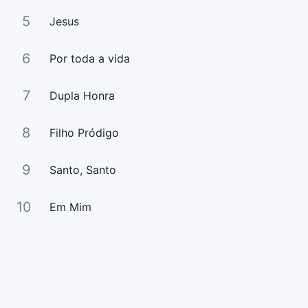
5
Jesus
6
Por toda a vida
7
Dupla Honra
8
Filho Pródigo
9
Santo, Santo
10
Em Mim