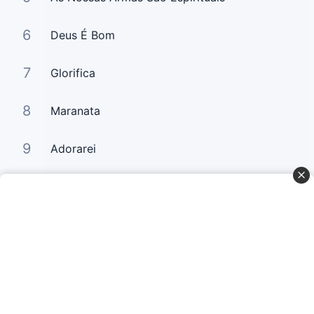
6
Deus É Bom
7
Glorifica
8
Maranata
9
Adorarei
10
Há um Só