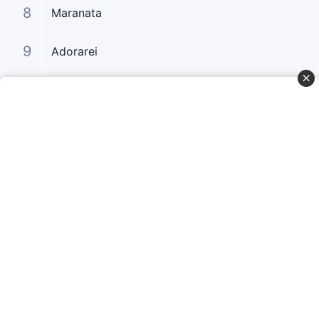
8
Maranata
9
Adorarei
10
Há um Só
Curta Nossas Redes Sociais
Baixe o App