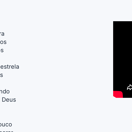
ra
ãos
os
estrela
s
ando
o Deus
pouco