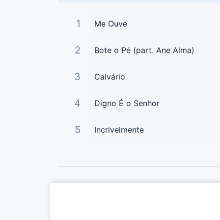
1
Me Ouve
2
Bote o Pé (part. Ane Alma)
3
Calvário
4
Digno É o Senhor
5
Incrivelmente