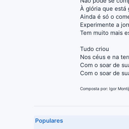
Não pode se com
À glória que está
Ainda é só o com
Experimente a jo
Tem muito mais e
Tudo criou
Nos céus e na ter
Com o soar de su
Com o soar de su
Composta por: Igor Monti
Populares