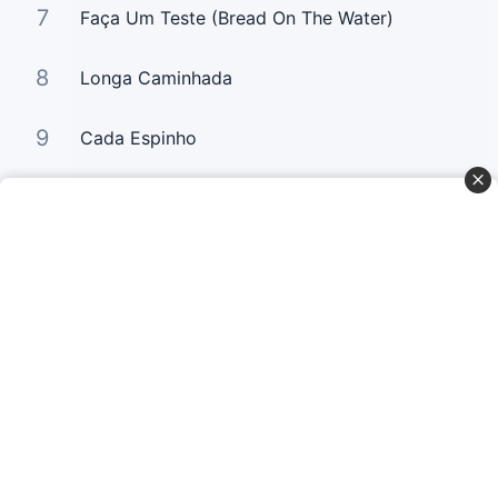
7
Faça Um Teste (Bread On The Water)
8
Longa Caminhada
9
Cada Espinho
10
Glória a Deus (Praise The Lord)
Curta Nossas Redes Sociais