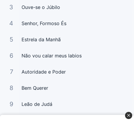
3
Ouve-se o Júbilo
4
Senhor, Formoso És
5
Estrela da Manhã
6
Não vou calar meus labios
7
Autoridade e Poder
8
Bem Querer
9
Leão de Judá
10
Bem Querer 2