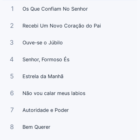
1
Os Que Confiam No Senhor
2
Recebi Um Novo Coração do Pai
3
Ouve-se o Júbilo
4
Senhor, Formoso És
5
Estrela da Manhã
6
Não vou calar meus labios
7
Autoridade e Poder
8
Bem Querer