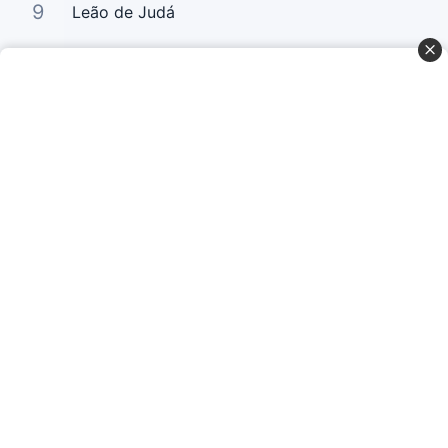
9
Leão de Judá
10
Bem Querer 2
Curta Nossas Redes Sociais
Baixe o App
© Copyright 2022-2026 Letrasgospel.net
Todos os Direitos Reservados