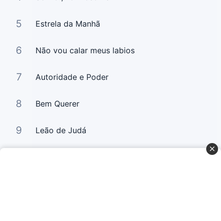
5
Estrela da Manhã
6
Não vou calar meus labios
7
Autoridade e Poder
8
Bem Querer
9
Leão de Judá
10
Bem Querer 2