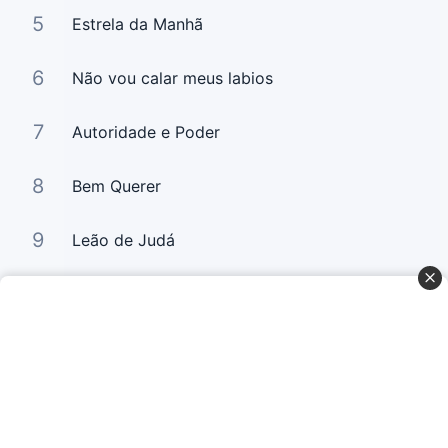
5
Estrela da Manhã
6
Não vou calar meus labios
7
Autoridade e Poder
8
Bem Querer
9
Leão de Judá
10
Bem Querer 2