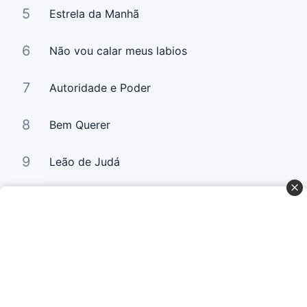
5
Estrela da Manhã
6
Não vou calar meus labios
7
Autoridade e Poder
8
Bem Querer
9
Leão de Judá
10
Bem Querer 2