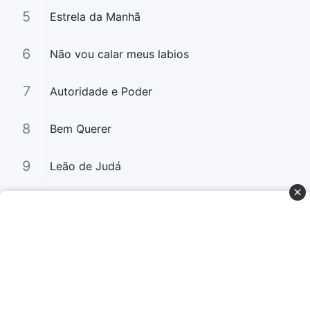
5
Estrela da Manhã
6
Não vou calar meus labios
7
Autoridade e Poder
8
Bem Querer
9
Leão de Judá
10
Bem Querer 2