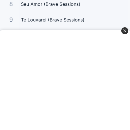
8
Seu Amor (Brave Sessions)
9
Te Louvarei (Brave Sessions)
10
Só Tu És Santo (Brave Sessions)
Curta Nossas Redes Sociais
Baixe o App