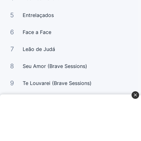
5
Entrelaçados
6
Face a Face
7
Leão de Judá
8
Seu Amor (Brave Sessions)
9
Te Louvarei (Brave Sessions)
10
Só Tu És Santo (Brave Sessions)