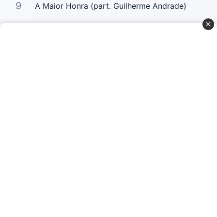
9
A Maior Honra (part. Guilherme Andrade)
10
Hosana
Curta Nossas Redes Sociais
Baixe o App
© Copyright 2022-2026 Letrasgospel.net
Todos os Direitos Reservados