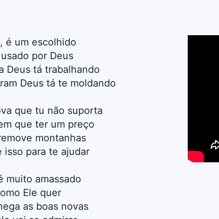
, é um escolhido
 usado por Deus
a Deus tá trabalhando
oram Deus tá te moldando
va que tu não suporta
 tem que ter um preço
 remove montanhas
 isso para te ajudar
 é muito amassado
como Ele quer
chega as boas novas