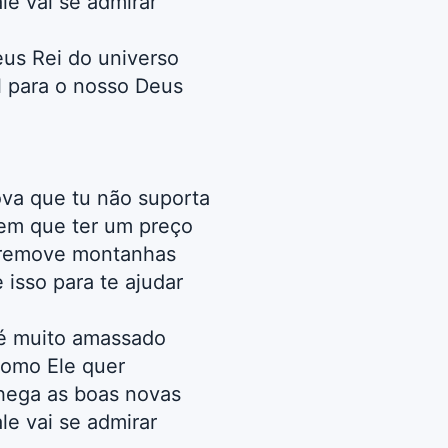
le vai se admirar
us Rei do universo
l para o nosso Deus
va que tu não suporta
 tem que ter um preço
 remove montanhas
 isso para te ajudar
 é muito amassado
como Ele quer
chega as boas novas
le vai se admirar