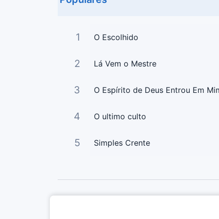
1
O Escolhido
2
Lá Vem o Mestre
3
O Espírito de Deus Entrou Em Mi
4
O ultimo culto
5
Simples Crente