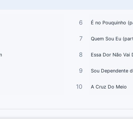
6
É no Pouquinho (p
7
Quem Sou Eu (part
8
m
Essa Dor Não Vai 
9
Sou Dependente de 
10
A Cruz Do Meio