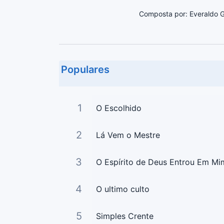
Composta por: Everaldo G
Populares
1
O Escolhido
2
Lá Vem o Mestre
3
O Espírito de Deus Entrou Em Mi
4
O ultimo culto
5
Simples Crente