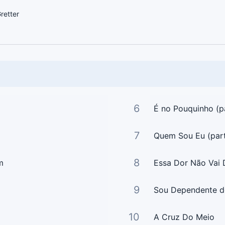
retter
6
É no Pouquinho (p
7
Quem Sou Eu (part
8
m
Essa Dor Não Vai 
9
Sou Dependente de 
10
A Cruz Do Meio