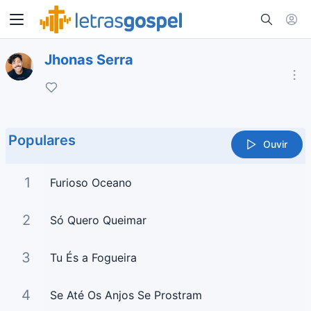
Jhonas Serra
Populares
Ouvir
1
Furioso Oceano
2
Só Quero Queimar
3
Tu És a Fogueira
4
Se Até Os Anjos Se Prostram