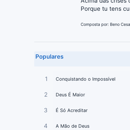
Acima das crises 
Porque tu tens c
Composta por: Beno Cesa
Populares
1
Conquistando o Impossível
2
Deus É Maior
3
É Só Acreditar
4
A Mão de Deus