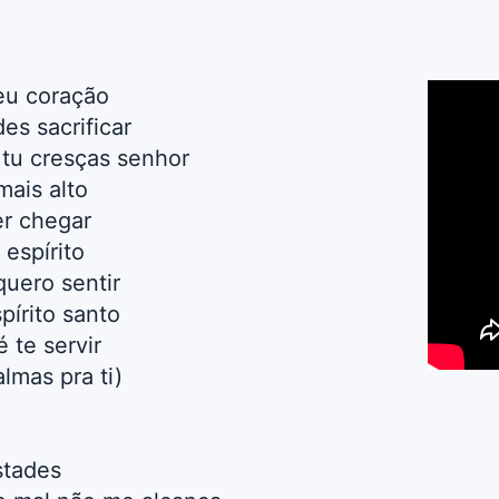
eu coração
es sacrificar
tu cresças senhor
mais alto
r chegar
 espírito
uero sentir
spírito santo
 te servir
lmas pra ti)
stades