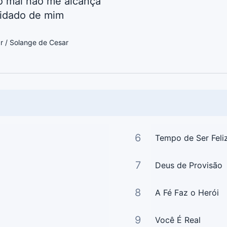
o mal não me alcança
uidado de mim
r / Solange de Cesar
6
Tempo de Ser Feli
7
Deus de Provisão
8
A Fé Faz o Herói
9
Você É Real