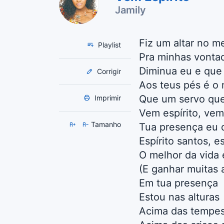
Jamily
Fiz um altar no m
Playlist
Pra minhas vontad
Diminua eu e que 
Corrigir
Aos teus pés é o 
Que um servo que
Imprimir
Vem espírito, vem
Tamanho
Tua presença eu q
Espírito santos, e
O melhor da vida é
(E ganhar muitas a
Em tua presença
Estou nas alturas
Acima das tempe