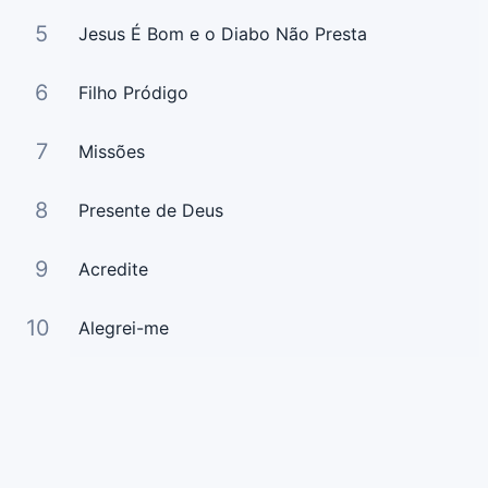
5
Jesus É Bom e o Diabo Não Presta
6
Filho Pródigo
7
Missões
8
Presente de Deus
9
Acredite
10
Alegrei-me