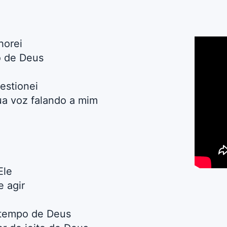
horei
o de Deus
estionei
ua voz falando a mim
Ele
e agir
 tempo de Deus