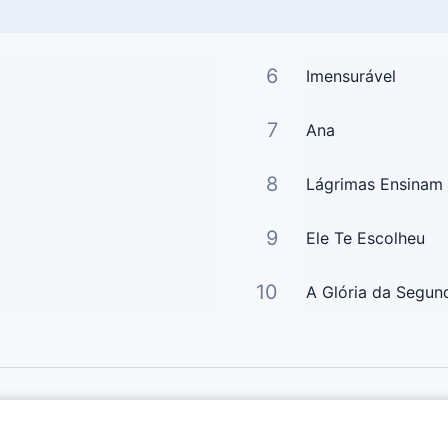
6
Imensurável
7
Ana
8
Lágrimas Ensinam
9
Ele Te Escolheu
10
A Glória da Segun