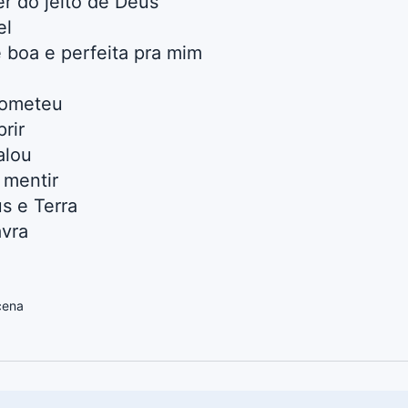
r do jeito de Deus
el
 boa e perfeita pra mim
rometeu
prir
alou
 mentir
s e Terra
avra
cena