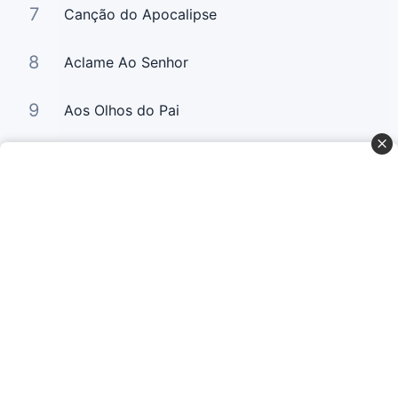
7
Canção do Apocalipse
8
Aclame Ao Senhor
9
Aos Olhos do Pai
10
Relance (Digno é o Cordeiro)
Curta Nossas Redes Sociais