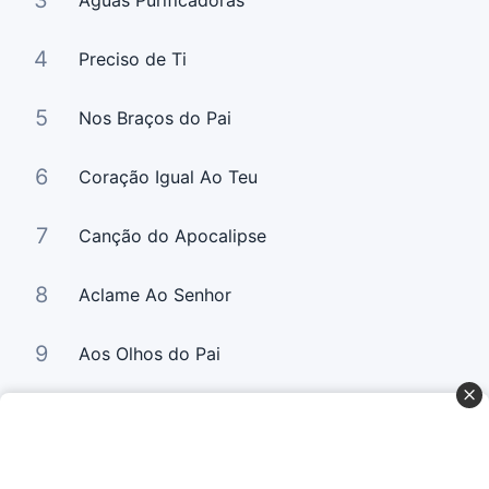
3
Águas Purificadoras
4
Preciso de Ti
5
Nos Braços do Pai
6
Coração Igual Ao Teu
7
Canção do Apocalipse
8
Aclame Ao Senhor
9
Aos Olhos do Pai
10
Relance (Digno é o Cordeiro)