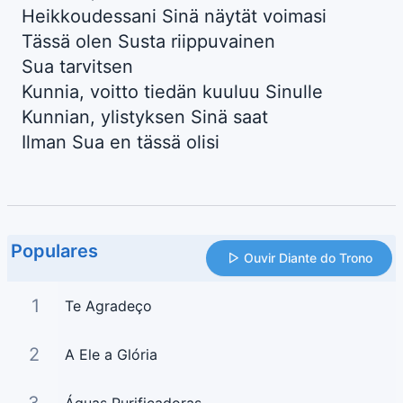
Heikkoudessani Sinä näytät voimasi
Tässä olen Susta riippuvainen
Sua tarvitsen
Kunnia, voitto tiedän kuuluu Sinulle
Kunnian, ylistyksen Sinä saat
Ilman Sua en tässä olisi
Populares
Ouvir Diante do Trono
1
Te Agradeço
2
A Ele a Glória