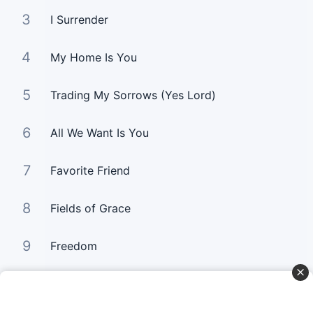
3
I Surrender
4
My Home Is You
5
Trading My Sorrows (Yes Lord)
6
All We Want Is You
7
Favorite Friend
8
Fields of Grace
9
Freedom
10
How Deeply I Need You